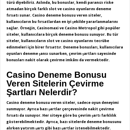
türü diyebiliriz. Aslında, bu bonuslar, kendi paranızı riske
atmadan birçok farklı slot ve casino oyunlarını deneme
fırsatı sunar. Casino deneme bonusu veren siteler,
kullanıcıların bu fırsatlardan en iyi şekilde yararlanmalarını
sağlar. Örneğin, Casinomaxi ve Casino Metropol gibi popüler
siteler, kullanıcılara birçok deneme bonusu sunuyor. Bu tür
siteler, kullanıcıların slot ve casino oyunlarını tecrübe
edinmeleri için birer fırsattır. Deneme bonusları, kullanıcılara
oyunları deneme şansı sunarken, çevrim şartları sayesinde
bonusları nakit olarak çevirme imkânı da vermektedir.
Casino Deneme Bonusu
Veren Sitelerin Çevirme
Şartları Nelerdir?
Casino deneme bonusu veren siteler, sadece oyun deneyimi
sunmuyor. Ayrıca bazı şartlar çerçevesinde nakit çevirme
fırsatı da sunuyor. Her siteye göre bu çevrim şartı farklılık
gösterebilmektedir. Ayrıca, bazı sitelerde deneme bonusunu
alırken yatırım şartı gibi bazı şartlar istenebilmektedir.