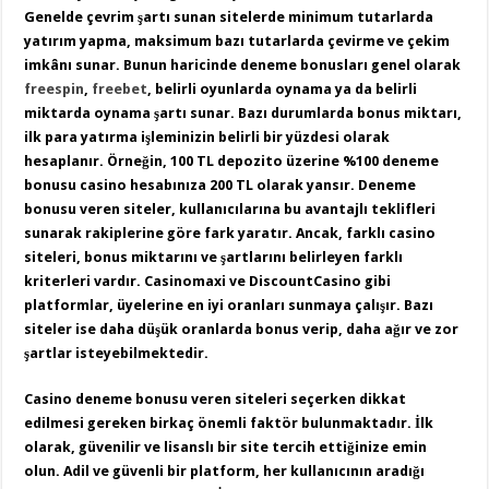
Genelde çevrim şartı sunan sitelerde minimum tutarlarda
yatırım yapma, maksimum bazı tutarlarda çevirme ve çekim
imkânı sunar. Bunun haricinde deneme bonusları genel olarak
freespin
,
freebet
, belirli oyunlarda oynama ya da belirli
miktarda oynama şartı sunar. Bazı durumlarda bonus miktarı,
ilk para yatırma işleminizin belirli bir yüzdesi olarak
hesaplanır. Örneğin, 100 TL depozito üzerine %100 deneme
bonusu casino hesabınıza 200 TL olarak yansır. Deneme
bonusu veren siteler, kullanıcılarına bu avantajlı teklifleri
sunarak rakiplerine göre fark yaratır. Ancak, farklı casino
siteleri, bonus miktarını ve şartlarını belirleyen farklı
kriterleri vardır. Casinomaxi ve DiscountCasino gibi
platformlar, üyelerine en iyi oranları sunmaya çalışır. Bazı
siteler ise daha düşük oranlarda bonus verip, daha ağır ve zor
şartlar isteyebilmektedir.
Casino deneme bonusu veren siteleri seçerken dikkat
edilmesi gereken birkaç önemli faktör bulunmaktadır. İlk
olarak, güvenilir ve lisanslı bir site tercih ettiğinize emin
olun. Adil ve güvenli bir platform, her kullanıcının aradığı