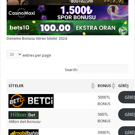
Deneme Bonusu Veren Siteler 2024
entries per page
Search:
SİTELER
BONUS
GİRİŞ
GİRİ
5000TL
BONUS
GİRİ
500TL
BONUS
Hilton bet bonusu
GİRİ
3000TL