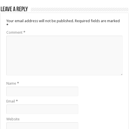
Leave a Reply
Your email address will not be published.
Required fields are marked
*
Comment
*
Name
*
Email
*
Website