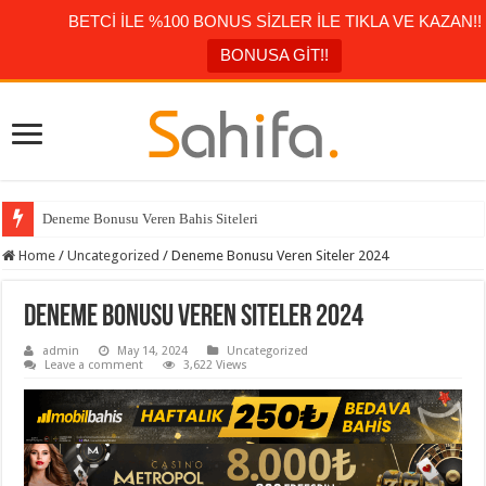
BETCİ İLE %100 BONUS SİZLER İLE TIKLA VE KAZAN!!
BONUSA GİT!!
Deneme Bonusu Veren Bahis Siteleri
Home
/
Uncategorized
/
Deneme Bonusu Veren Siteler 2024
Deneme Bonusu Veren Siteler 2024
admin
May 14, 2024
Uncategorized
Leave a comment
3,622 Views